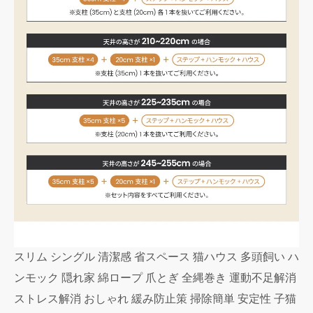
スリム シングル 清潔感 省スペース 猫ハウス 多頭飼い ハ
ンモック 隠れ家 綿ロープ 爪とぎ 全縄巻き 運動不足解消
ストレス解消 おしゃれ 緩み防止策 掃除簡単 安定性 子猫