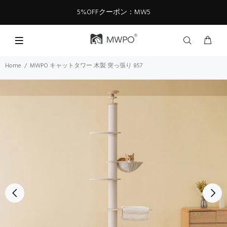
5%OFFクーポン：MW5
Home
MWPO キャットタワー 木製 突っ張り 857