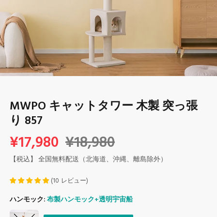
MWPO キャットタワー 木製 突っ張
り 857
¥17,980
¥18,980
【税込】 全国無料配送（北海道、沖縄、離島除外）
(
10
レビュー
)
ハンモック:
布製ハンモック+透明宇宙船