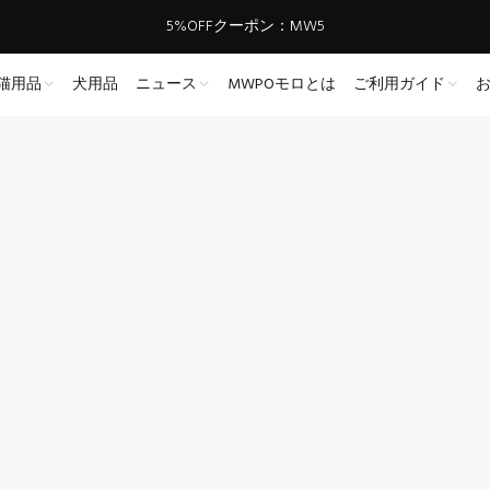
5%OFFクーポン：MW5
猫用品
犬用品
ニュース
MWPOモロとは
ご利用ガイド