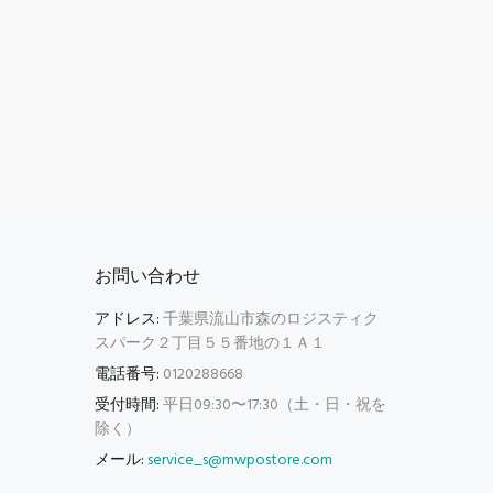
お問い合わせ
アドレス:
千葉県流山市森のロジスティク
スパーク２丁目５５番地の１Ａ１
電話番号:
0120288668
受付時間:
平日09:30〜17:30（土・日・祝を
除く）
メール:
service_s@mwpostore.com